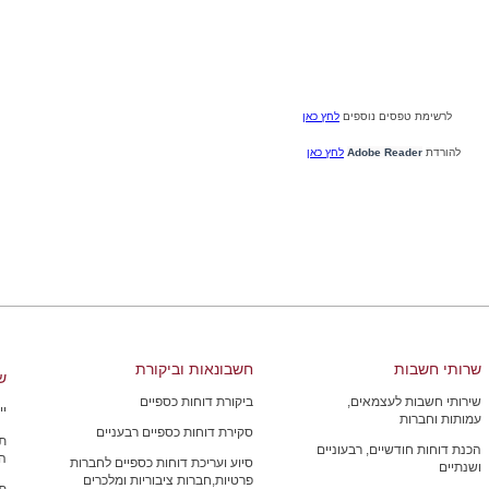
לרשימת טפסים נוספים
לחץ כאן
להורדת
Adobe Reader
לחץ כאן
שרותי חשבות
חשבונאות וביקורת
ש
שירותי חשבות לעצמאים,
ביקורת דוחות כספיים
יי
עמותות וחברות
סקירת דוחות כספיים רבעניים
תכ
הכנת דוחות חודשיים, רבעוניים
ה
סיוע ועריכת דוחות כספיים לחברות
ושנתיים
פרטיות,חברות ציבוריות ומלכרים